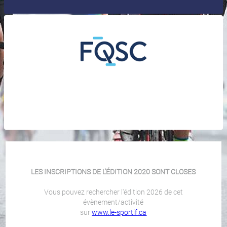
LES INSCRIPTIONS DE L'ÉDITION 2020 SONT CLOSES
Vous pouvez rechercher l'édition 2026 de cet
évènement/activité
sur
www.le-sportif.ca