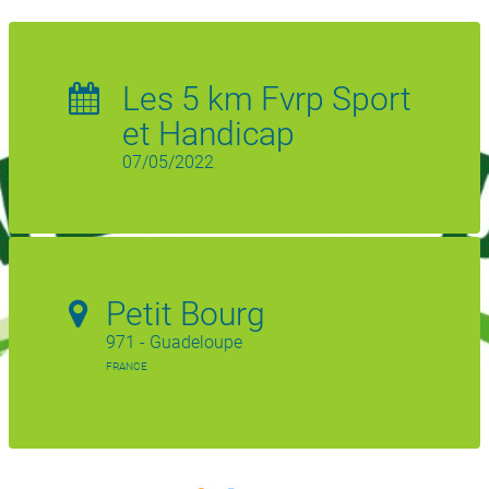
Les 5 km Fvrp Sport
et Handicap
07/05/2022
Petit Bourg
971 - Guadeloupe
FRANCE