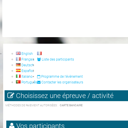
English
Français
Liste des participants
Deutsch
Español
Italiano
Programme de l'évènement
Português
Contacter les organisateurs
Choisissez une épreuve / activité
MÉTHODES DE PAIEMENT AUTORISÉES :
CARTE BANCAIRE
Vos participants