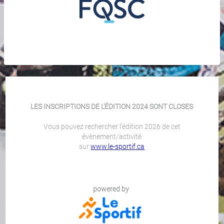
LES INSCRIPTIONS DE L'ÉDITION 2024 SONT CLOSES
Vous pouvez rechercher l'édition 2026 de cet
évènement/activité
sur
www.le-sportif.ca
powered by