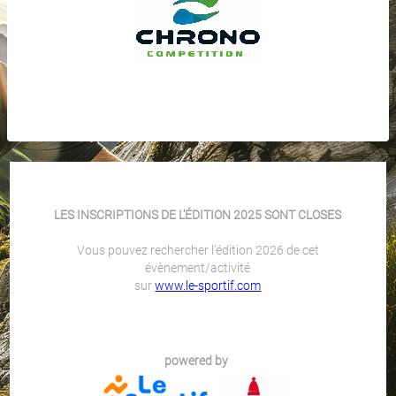
LES INSCRIPTIONS DE L'ÉDITION 2025 SONT CLOSES
Vous pouvez rechercher l'édition 2026 de cet
évènement/activité
sur
www.le-sportif.com
powered by