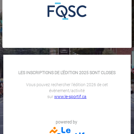
LES INSCRIPTIONS DE L'ÉDITION 2025 SONT CLOSES
Vous pouvez rechercher l'édition 2026 de cet
évènement/activité
sur
www.le-sportif.ca
powered by