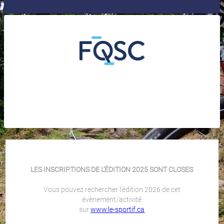
LES INSCRIPTIONS DE L'ÉDITION 2025 SONT CLOSES
Vous pouvez rechercher l'édition 2026 de cet
évènement/activité
sur
www.le-sportif.ca