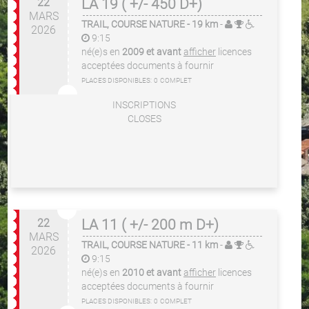
22
LA 19 ( +/- 450 D+)
MARS
TRAIL, COURSE NATURE
- 19 km
-
2026
9:15
né(e)s en
2009 et avant
afficher
licences
acceptées
documents à fournir
PLACES DISPONIBLES:
0
COMPLET
INSCRIPTIONS
CLOSES
22
LA 11 ( +/- 200 m D+)
MARS
TRAIL, COURSE NATURE
- 11 km
-
2026
9:15
né(e)s en
2010 et avant
afficher
licences
acceptées
documents à fournir
PLACES DISPONIBLES:
0
COMPLET