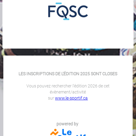
LES INSCRIPTIONS DE L'ÉDITION 2025 SONT CLOSES
Vous pouvez rechercher l'édition 2026 de cet
évènement/activité
sur
www.le-sportif.ca
powered by