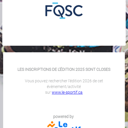
LES INSCRIPTIONS DE L'ÉDITION 2025 SONT CLOSES
Vous pouvez rechercher l'édition 2026 de cet
évènement/activité
sur
www.le-sportif.ca
powered by