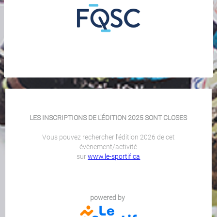
LES INSCRIPTIONS DE L'ÉDITION 2025 SONT CLOSES
Vous pouvez rechercher l'édition 2026 de cet
évènement/activité
sur
www.le-sportif.ca
powered by