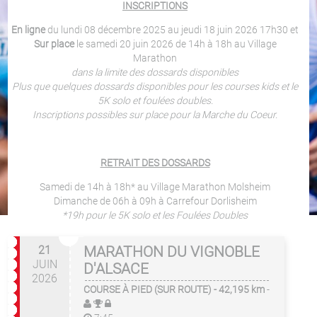
INSCRIPTIONS
En ligne
du lundi 08 décembre 2025 au jeudi 18 juin 2026 17h30 et
Sur place
le samedi 20 juin 2026 de 14h à 18h au Village
Marathon
dans la limite des dossards disponibles
Plus que quelques dossards disponibles pour les courses kids et le
5K solo et foulées doubles.
Inscriptions possibles sur place pour la Marche du Coeur.
RETRAIT DES DOSSARDS
Samedi de 14h à 18h* au Village Marathon Molsheim
Dimanche de 06h à 09h à Carrefour Dorlisheim
*19h pour le 5K solo et les Foulées Doubles
21
MARATHON DU VIGNOBLE
JUIN
D'ALSACE
2026
COURSE À PIED (SUR ROUTE)
- 42,195 km
-