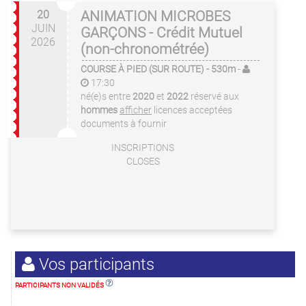
20
ANIMATION MICROBES
JUIN
GARÇONS - Crédit Mutuel
2026
(non-chronométrée)
COURSE À PIED (SUR ROUTE)
- 530m
-
17:30
né(e)s entre
2020
et
2022
réservé aux
hommes
afficher
licences acceptées
documents à fournir
INSCRIPTIONS
CLOSES
Vos participants
PARTICIPANTS NON VALIDÉS