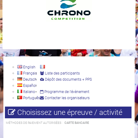
English
Français
Liste des participants
Deutsch
Dépôt des documents + PPS
Español
Italiano
Programme de l'évènement
Português
Contacter les organisateurs
Choisissez une épreuve / activité
MÉTHODES DE PAIEMENT AUTORISÉES :
CARTE BANCAIRE