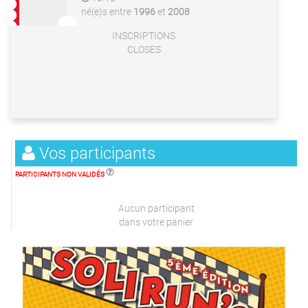
né(e)s entre
1996
et
2008
INSCRIPTIONS
CLOSES
Vos participants
PARTICIPANTS NON VALIDÉS
Aucun participant
dans votre panier