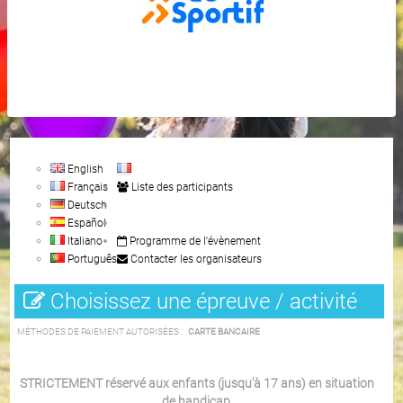
English
Français
Liste des participants
Deutsch
Español
Italiano
Programme de l'évènement
Português
Contacter les organisateurs
Choisissez une épreuve / activité
MÉTHODES DE PAIEMENT AUTORISÉES :
CARTE BANCAIRE
STRICTEMENT réservé aux enfants (jusqu'à 17 ans) en situation
de handicap,