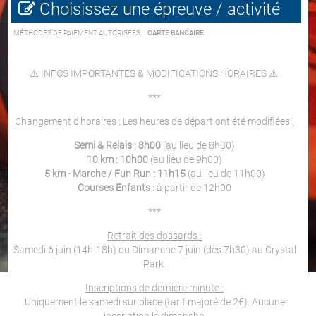
Choisissez une épreuve / activité
MÉTHODES DE PAIEMENT AUTORISÉES :
CARTE BANCAIRE
⚠️ INFOS IMPORTANTES & MODIFICATIONS HORAIRES ⚠️
***
Changement d'horaires : Les heures de départ ont été modifiées !
Semi & Relais : 8h00
(au lieu de 8h30)
10 km : 10h00
(au lieu de 9h00)
5 km - Marche / Fun Run : 11h15
(au lieu de 11h00)
Courses Enfants :
à partir de 12h00
***
Retrait des dossards :
Samedi 6 juin (14h-18h) ou Dimanche 7 juin (dès 7h30) au Crystal
Park.
Inscriptions de dernière minute :
Uniquement le samedi sur place (tarif majoré de 2€). Aucune