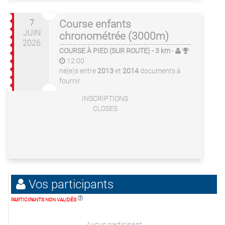
7
Course enfants
JUIN
chronométrée (3000m)
2026
COURSE À PIED (SUR ROUTE)
- 3 km
-
12:00
né(e)s entre
2013
et
2014
documents à
fournir
INSCRIPTIONS
CLOSES
Vos participants
PARTICIPANTS NON VALIDÉS
Aucun participant