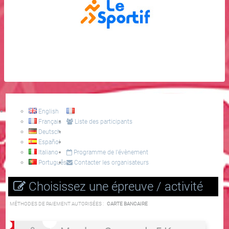
English
Français
Liste des participants
Deutsch
Español
Italiano
Programme de l'évènement
Português
Contacter les organisateurs
Choisissez une épreuve / activité
MÉTHODES DE PAIEMENT AUTORISÉES :
CARTE BANCAIRE