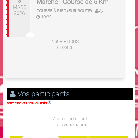
8
Marche - Course de 5 Km
MARS
COURSE À PIED (SUR ROUTE)
-
2026
10:30
INSCRIPTIONS
CLOSES
Vos participants
PARTICIPANTS NON VALIDÉS
Aucun participant
dans votre panier