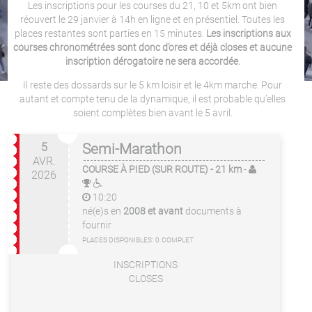
Les inscriptions pour les courses du 21, 10 et 5km ont bien
réouvert le 29 janvier à 14h en ligne et en présentiel. Toutes les
places restantes sont parties en 15 minutes.
Les inscriptions aux
courses chronométrées sont donc d’ores et déjà closes et aucune
inscription dérogatoire ne sera accordée.
Il reste des dossards sur le 5 km loisir et le 4km marche. Pour
autant et compte tenu de la dynamique, il est probable qu’elles
soient complètes bien avant le 5 avril.
5
Semi-Marathon
AVR.
COURSE À PIED (SUR ROUTE)
- 21 km
-
2026
10:20
né(e)s en
2008 et avant
documents à
fournir
PLACES DISPONIBLES:
0
COMPLET
INSCRIPTIONS
CLOSES