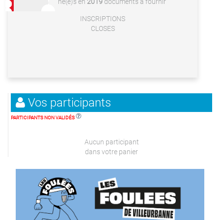
né(e)s en
2019
documents à fournir
INSCRIPTIONS
CLOSES
Vos participants
PARTICIPANTS NON VALIDÉS
Aucun participant
dans votre panier