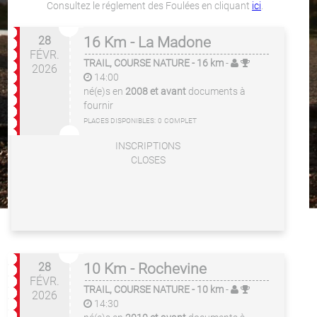
Consultez le réglement des Foulées en cliquant
ici
.
28
16 Km - La Madone
FÉVR.
TRAIL, COURSE NATURE
- 16 km
-
2026
14:00
né(e)s en
2008 et avant
documents à
fournir
PLACES DISPONIBLES:
0
COMPLET
INSCRIPTIONS
CLOSES
28
10 Km - Rochevine
FÉVR.
TRAIL, COURSE NATURE
- 10 km
-
2026
14:30