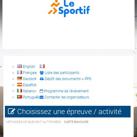
English
Français
Liste des participants
Deutsch
Dépôt des documents + PPS
Español
Italiano
Programme de l'évènement
Português
Contacter les organisateurs
Choisissez une épreuve / activité
MÉTHODES DE PAIEMENT AUTORISÉES :
CARTE BANCAIRE