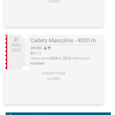
CLOSES
31
Cadets Masculins - 4000 m
JANV.
CROSS
-
2026
8:25
né(e)s entre
2009
et
2010
réservé aux
hommes
INSCRIPTIONS
CLOSES