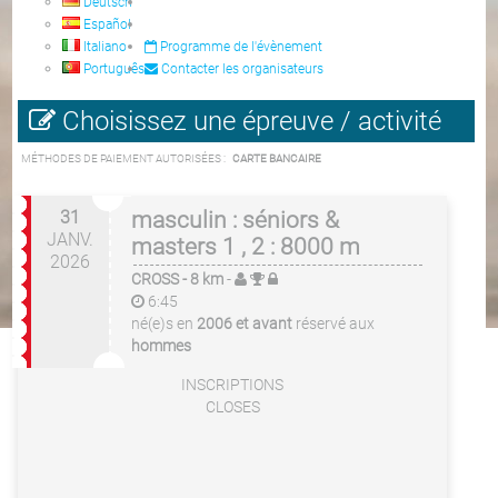
Deutsch
Español
Italiano
Programme de l'évènement
Português
Contacter les organisateurs
Choisissez une épreuve / activité
MÉTHODES DE PAIEMENT AUTORISÉES :
CARTE BANCAIRE
31
masculin : séniors &
JANV.
masters 1 , 2 : 8000 m
2026
CROSS
- 8 km
-
6:45
né(e)s en
2006 et avant
réservé aux
hommes
INSCRIPTIONS
CLOSES