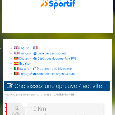
English
Français
Liste des participants
Deutsch
Dépôt des documents + PPS
Español
Italiano
Programme de l'évènement
Português
Contacter les organisateurs
Choisissez une épreuve / activité
MÉTHODES DE PAIEMENT AUTORISÉES :
CARTE BANCAIRE
12
10 Km
AVR.