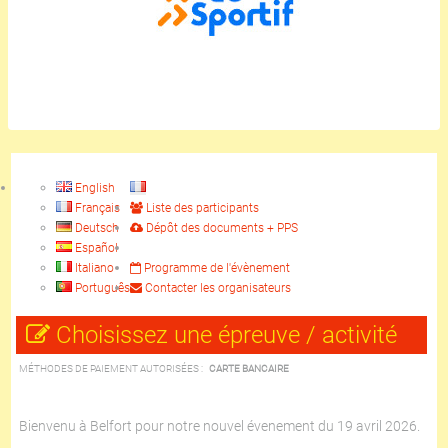
English
Français
Liste des participants
Deutsch
Dépôt des documents + PPS
Español
Italiano
Programme de l'évènement
Português
Contacter les organisateurs
Choisissez une épreuve / activité
MÉTHODES DE PAIEMENT AUTORISÉES :
CARTE BANCAIRE
Bienvenu à Belfort pour notre nouvel évenement du 19 avril 2026.