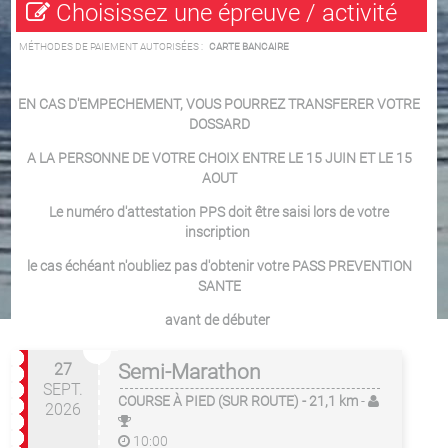
Choisissez une épreuve / activité
MÉTHODES DE PAIEMENT AUTORISÉES :
CARTE BANCAIRE
EN CAS D'EMPECHEMENT, VOUS POURREZ TRANSFERER VOTRE
DOSSARD
A LA PERSONNE DE VOTRE CHOIX ENTRE LE 15 JUIN ET LE 15
AOUT
Le numéro d'attestation PPS doit être saisi lors de votre
inscription
le cas échéant n'oubliez pas d'obtenir votre PASS PREVENTION
SANTE
avant de débuter
27
Semi-Marathon
SEPT.
COURSE À PIED (SUR ROUTE)
- 21,1 km
-
2026
10:00