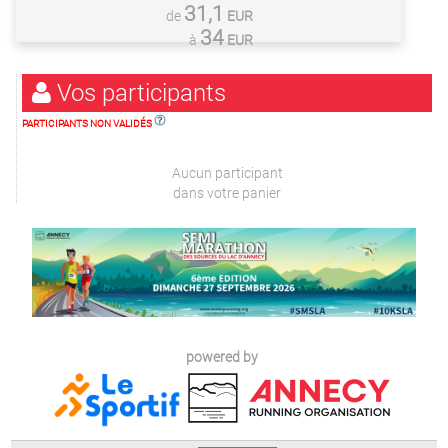
31,1
de
EUR
34
à
EUR
Vos participants
PARTICIPANTS NON VALIDÉS
Aucun participant
dans votre panier
powered by