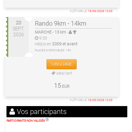
CLÔTURE LE:
19/09/2026 12:00
20
Rando 9km - 14km
SEPT.
MARCHE
- 13 km
-
2026
9:30
né(e)s en
2009 et avant
PLACES DISPONIBLES:
150
S'INSCRIRE
détail tarif
15
EUR
CLÔTURE LE:
19/09/2026 12:00
Vos participants
PARTICIPANTS NON VALIDÉS