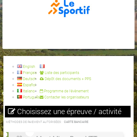
English
Français
Liste des participants
Deutsch
Dépôt des documents + PPS
Español
Italiano
Programme de l'évènement
Português
Contacter les organisateurs
Choisissez une épreuve / activité
MÉTHODES DE PAIEMENT AUTORISÉES :
CARTE BANCAIRE