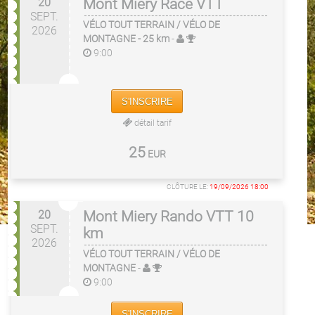
20
Mont Miery Race VTT
SEPT.
VÉLO TOUT TERRAIN / VÉLO DE
2026
MONTAGNE
- 25 km
-
9:00
S'INSCRIRE
détail tarif
25
EUR
CLÔTURE LE:
19/09/2026 18:00
20
Mont Miery Rando VTT 10
SEPT.
km
2026
VÉLO TOUT TERRAIN / VÉLO DE
MONTAGNE
-
9:00
S'INSCRIRE