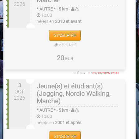
Marche
2026
* AUTRE *
- 5 km
-
10:00
né(e)s en
2010 et avant
S'INSCRIRE
détail tarif
20
EUR
CLÔTURE LE:
01/10/2026 12:00
3
Jeune(s) et étudiant(s)
OCT.
(Jogging, Nordic Walking,
2026
Marche)
* AUTRE *
- 5 km
-
10:00
né(e)s en
2001 et après
S'INSCRIRE