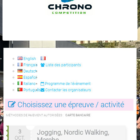
English
Français
Liste des participants
Deutsch
Español
Italiano
Programme de l'évènement
Português
Contacter les organisateurs
Choisissez une épreuve / activité
MÉTHODES DE PAIEMENT AUTORISÉES :
CARTE BANCAIRE
3
Jogging, Nordic Walking,
OCT.