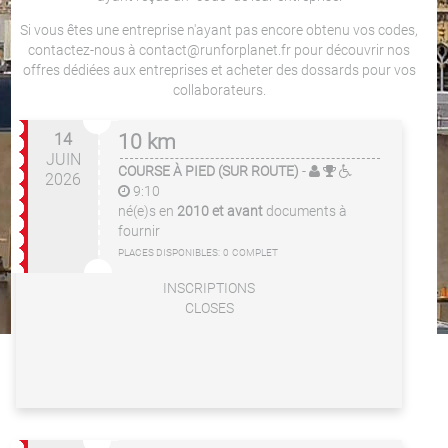
Si vous êtes une entreprise n'ayant pas encore obtenu vos codes,
contactez-nous à contact@runforplanet.fr pour découvrir nos
offres dédiées aux entreprises et acheter des dossards pour vos
collaborateurs.
14
10 km
JUIN
COURSE À PIED (SUR ROUTE)
-
2026
9:10
né(e)s en
2010 et avant
documents à
fournir
PLACES DISPONIBLES:
0
COMPLET
INSCRIPTIONS
CLOSES