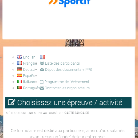
English
Français
Liste des participants
Deutsch
Dépôt des documents + PPS
Español
Italiano
Programme de l'évènement
Português
Contacter les organisateurs
Choisissez une épreuve / activité
MÉTHODES DE PAIEMENT AUTORISÉES :
CARTE BANCAIRE
Ce formulaire est dédié aux particuliers, ainsi qu'aux salariés
ayant reçus un "code" de leur entreprise.