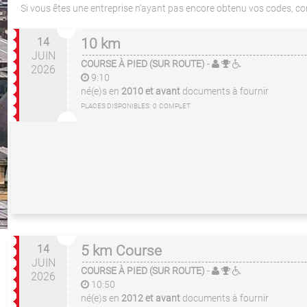
Si vous êtes une entreprise n'ayant pas encore obtenu vos codes, c
14
10 km
JUIN
COURSE À PIED (SUR ROUTE)
-
2026
9:10
né(e)s en
2010 et avant
documents à fournir
PLACES DISPONIBLES:
0
COMPLET
14
5 km Course
JUIN
COURSE À PIED (SUR ROUTE)
-
2026
10:50
né(e)s en
2012 et avant
documents à fournir