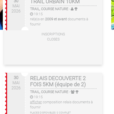
30
TRAIL URBAIN 10KM
MAI
TRAIL, COURSE NATURE
-
2026
19:15
né(e)s en
2009 et avant
documents à
fournir
INSCRIPTIONS
CLOSES
30
RELAIS DECOUVERTE 2
MAI
FOIS 5KM (équipe de 2)
2026
TRAIL, COURSE NATURE
-
19:15
afficher
composition relais
documents à
fournir
PLACES DISPONIBLES:
0
COMPLET