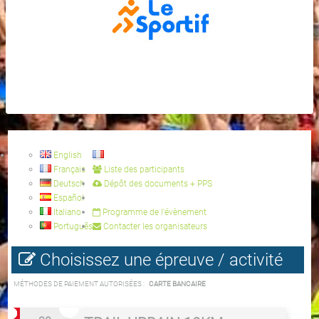
English
Français
Liste des participants
Deutsch
Dépôt des documents + PPS
Español
Italiano
Programme de l'évènement
Português
Contacter les organisateurs
Choisissez une épreuve / activité
MÉTHODES DE PAIEMENT AUTORISÉES :
CARTE BANCAIRE