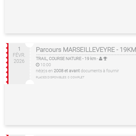
1
Parcours MARSEILLEVEYRE - 19K
FÉVR.
TRAIL, COURSE NATURE
- 19 km
-
2026
10:00
né(e)s en
2008 et avant
documents à fournir
PLACES DISPONIBLES:
0
COMPLET