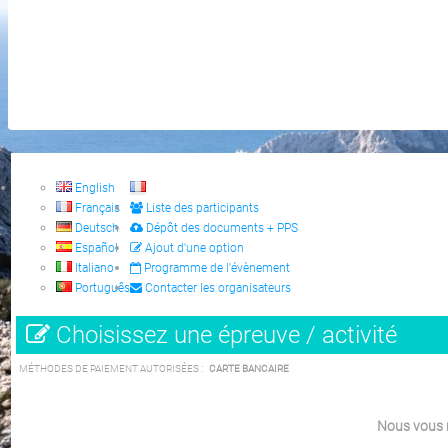
English
Français
Liste des participants
Deutsch
Dépôt des documents + PPS
Español
Ajout d'une option
Italiano
Programme de l'évènement
Português
Contacter les organisateurs
Choisissez une épreuve / activité
MÉTHODES DE PAIEMENT AUTORISÉES :
CARTE BANCAIRE
Nous vous r