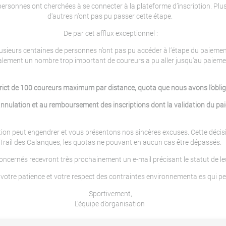
rsonnes ont cherchées à se connecter à la plateforme d’inscription. Plu
d'autres n'ont pas pu passer cette étape.
De par cet afflux exceptionnel :
lusieurs centaines de personnes n’ont pas pu accéder à l’étape du paiemen
alement un nombre trop important de coureurs a pu aller jusqu’au paieme
ict de 100 coureurs maximum par distance, quota que nous avons l’obligat
nnulation et au remboursement des inscriptions dont la validation du pa
n peut engendrer et vous présentons nos sincères excuses. Cette décision,
Trail des Calanques, les quotas ne pouvant en aucun cas être dépassés.
ncernés recevront très prochainement un e-mail précisant le statut de leu
otre patience et votre respect des contraintes environnementales qui pe
Sportivement,
L’équipe d’organisation