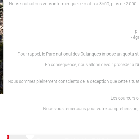
Nous souhaitons vous informer que ce matin à 8h00, plus de 2 000 pe
- p
- ég
Pour rappel,
le Parc national des Calanques impose un quota str
En conséquence, nous allons devoir procéder à l’
a
Nous sommes pleinement conscients de la déception que cette situatio
Les coureurs co
Nous vous remercions pour votre compréhension, v