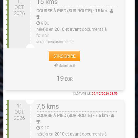
11
15 kms
OCT.
COURSE À PIED (SUR ROUTE)
- 15 km
-
2026
9:00
né(e)s en
2010 et avant
documents à
fournir
PLACES DISPONIBLES:
322
S'INSCRIRE
détail tarif
19
EUR
CLÔTURE LE:
09/10/2026 23:59
11
7,5 kms
OCT.
COURSE À PIED (SUR ROUTE)
- 7,5 km
-
2026
9:10
né(e)s en
2010 et avant
documents à