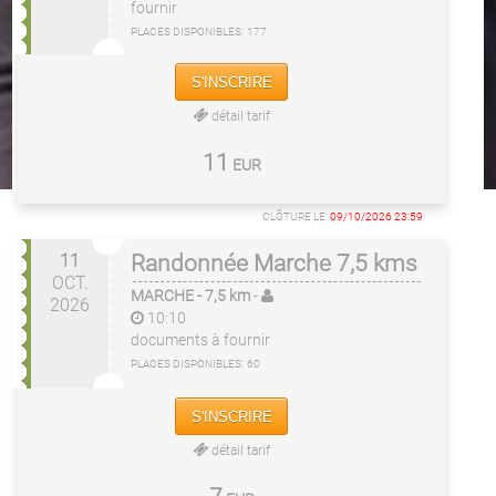
fournir
PLACES DISPONIBLES:
177
S'INSCRIRE
détail tarif
11
EUR
CLÔTURE LE:
09/10/2026 23:59
11
Randonnée Marche 7,5 kms
OCT.
MARCHE
- 7,5 km
-
2026
10:10
documents à fournir
PLACES DISPONIBLES:
60
S'INSCRIRE
détail tarif