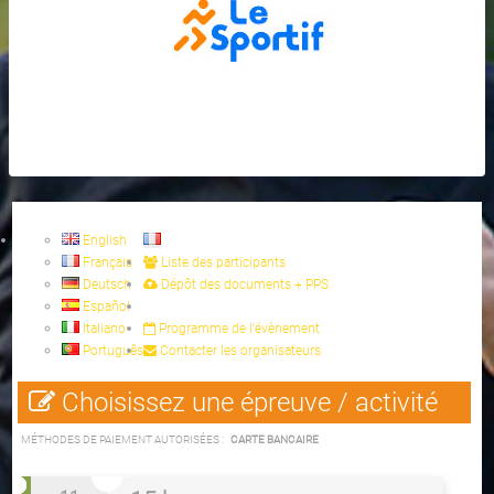
English
Français
Liste des participants
Deutsch
Dépôt des documents + PPS
Español
Italiano
Programme de l'évènement
Português
Contacter les organisateurs
Choisissez une épreuve / activité
MÉTHODES DE PAIEMENT AUTORISÉES :
CARTE BANCAIRE