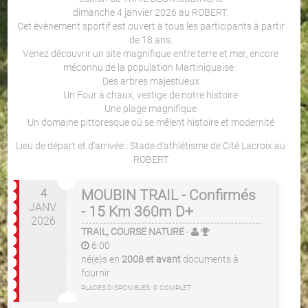
dimanche 4 janvier 2026 au ROBERT.
Cet évènement sportif est ouvert à tous les participants à partir
de 18 ans.
Venez découvrir un site magnifique entre terre et mer, encore
méconnu de la population Martiniquaise :
Des arbres majestueux
Un Four à chaux, vestige de notre histoire
Une plage magnifique
Un domaine pittoresque où se mêlent histoire et modernité
Lieu de départ et d’arrivée : Stade d’athlétisme de Cité Lacroix au
ROBERT
4
MOUBIN TRAIL - Confirmés
JANV.
- 15 Km 360m D+
2026
TRAIL, COURSE NATURE
-
6:00
né(e)s en
2008 et avant
documents à
fournir
PLACES DISPONIBLES:
0
COMPLET