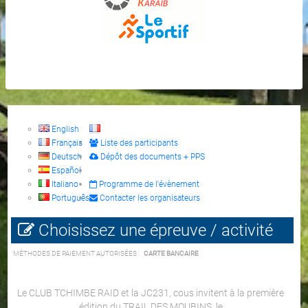
English
Français
Liste des participants
Deutsch
Dépôt des documents + PPS
Español
Italiano
Programme de l'évènement
Português
Contacter les organisateurs
Choisissez une épreuve / activité
MÉTHODES DE PAIEMENT AUTORISÉES :
CARTE BANCAIRE
Le CLUB TCHIMBE RAID et la JC231, cous invitent à la première
édition du TRAIL DES MOUBINS, le