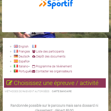
English
Français
Liste des participants
Deutsch
Dépôt des documents
Español
Italiano
Programme de l'évènement
Português
Contacter les organisateurs
Choisissez une épreuve / activité
MÉTHODES DE PAIEMENT AUTORISÉES :
CARTE BANCAIRE
Randonnée possible sur le parcours mais sans dossard ni
classement : départ 8h30