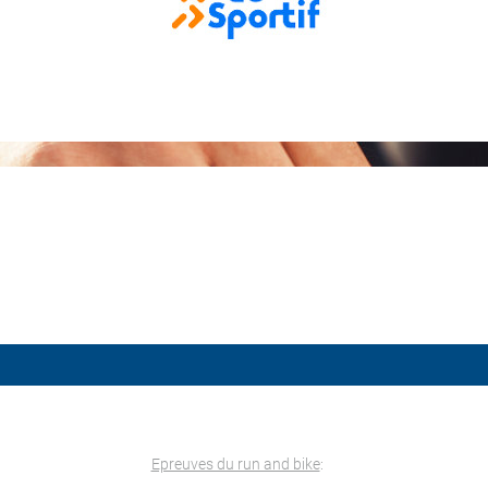
Epreuves du run and bike
: