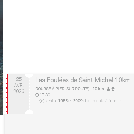
25
Les Foulées de Saint-Michel-10km
AVR.
COURSE À PIED (SUR ROUTE)
- 10 km
-
2026
17:30
né(e)s entre
1955
et
2009
documents à fournir