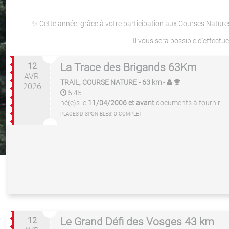
✨ Cette année, grâce à votre participation aux Courses Natures
Il vous sera possible d'effect
12
La Trace des Brigands 63Km
AVR.
TRAIL, COURSE NATURE
- 63 km
-
2026
5:45
né(e)s le
11/04/2006 et avant
documents à fournir
PLACES DISPONIBLES:
0
COMPLET
12
Le Grand Défi des Vosges 43 km