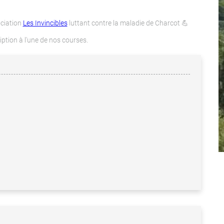
ociation
Les Invincibles
luttant contre la maladie de Charcot 💪
iption à l'une de nos courses.