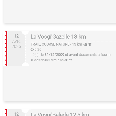
12
La Vosgi'Gazelle 13 km
AVR.
TRAIL, COURSE NATURE
- 13 km
-
2026
9:30
né(e)s le
31/12/2009 et avant
documents à fournir
PLACES DISPONIBLES:
0
COMPLET
12
La Vosgi'Balade 12,5 km