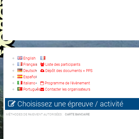
English
Français
Liste des participants
Deutsch
Dépôt des documents + PPS
Español
Italiano
Programme de l'évènement
Português
Contacter les organisateurs
Choisissez une épreuve / activité
MÉTHODES DE PAIEMENT AUTORISÉES :
CARTE BANCAIRE