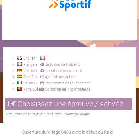
English
Français
Liste des participants
Deutsch
Dépôt des documents
Español
Ajout d'une option
Italiano
Programme de l'évènement
Português
Contacter les organisateurs
Choisissez une épreuve / activité
MÉTHODES DE PAIEMENT AUTORISÉES :
CARTE BANCAIRE
Ouverture du Village 8h30 avec le début du Raid.