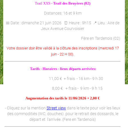
Trail XXS -
Trail des Bruyères (02)
Distances: 16 et 9 km
📅 Date : dimanche 21 juin 2026 ⏰ Heure : 9h15 📍 Lieu : Aire de
Jeux Avenue Courvoisier
Fère en Tardenois (02)
Votre dossier doir être validé à la clôture des inscriptions (mercredi 17
juin - 22 H 00).
Tarifs - Horaires - lieux départs arrivées:
11,00 € + frais - 16 km - 9 h 30
8,00 € + frais - 9 km - 9 h 15
Augmentation des tarifs le 11/06/2026 + 2,00 €
- Cliquez sur la mention
Street view
dans le texte pour voir les lieux
des commoditiés (WC, douches). pour le retrait des dossards, le
départ et l'arrivée. (Fere en Tardenois)