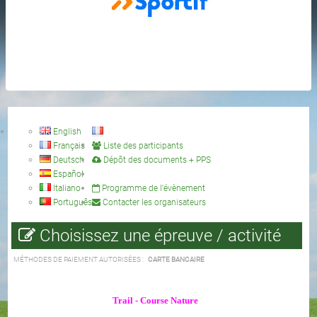
English
Français
Liste des participants
Deutsch
Dépôt des documents + PPS
Español
Italiano
Programme de l'évènement
Português
Contacter les organisateurs
Choisissez une épreuve / activité
MÉTHODES DE PAIEMENT AUTORISÉES :
CARTE BANCAIRE
Trail
- Course
Nature