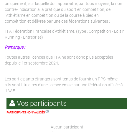
uniquement, sur laquelle doit apparaître, par tous moyens, la non
contre- indication à la pratique du sport en compétition, de
l'Athlétisme en compétition ou de la course à pied en
compétition et délivrée par une des fédérations suivantes :
FFA Fédération Française d'Athlétisme. (Type : Compétition - Loisir
Running - Entreprise)
Remarque :
Toutes autres licences que FFA ne sont donc plus acceptées
depuis le 1er septembre 2024.
Les participants étrangers sont tenus de fournir un PPS même
s'ils sont titulaires d’une licence émise par une fédération affiliée à
l’IAAF.
Vos participants
PARTICIPANTS NON VALIDÉS
Aucun participant