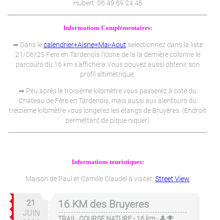
Hubert 06 49 89 24 48
Informations Complémentaires:
➡ Dans le
calendrier+Aisne+Mai-Aout
selectionnez dans la liste
21/06/25 Fere en Tardenois l'icone de la la dernière colonne le
parcours du 16 km s'affichera.Vous pouvez aussi obtenir son
profil altimètrique.
➡ Peu après le troisième kilomètre vous passerez à coté du
Chateau de Fère en Tardenois, mais aussi aux alentours du
treizième kilomètre vous longerez les étangs de Bruyères. (Endroit
permettant de pique niquer)
Informations touristiques:
Maison de Paul et Camille Claudel à visiter
Street View
21
16 KM des Bruyeres
JUIN
TRAIL, COURSE NATURE
- 16 km
-