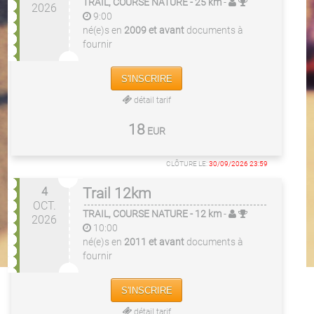
TRAIL, COURSE NATURE
- 25 km
-
2026
9:00
né(e)s en
2009 et avant
documents à
fournir
S'INSCRIRE
détail tarif
18
EUR
CLÔTURE LE:
30/09/2026 23:59
4
Trail 12km
OCT.
TRAIL, COURSE NATURE
- 12 km
-
2026
10:00
né(e)s en
2011 et avant
documents à
fournir
S'INSCRIRE
détail tarif