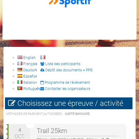
English
Français
Liste des participants
Deutsch
Dépôt des documents + PPS
Español
Italiano
Programme de l'évènement
Português
Contacter les organisateurs
Choisissez une épreuve / activité
MÉTHODES DE PAIEMENT AUTORISÉES :
CARTE BANCAIRE
4
Trail 25km
OCT.