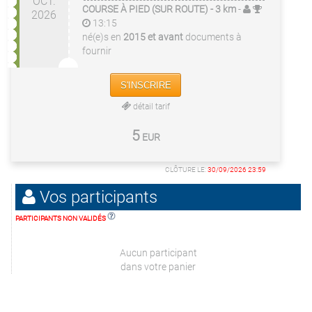
OCT.
COURSE À PIED (SUR ROUTE)
- 3 km
-
2026
13:15
né(e)s en
2015 et avant
documents à
fournir
S'INSCRIRE
détail tarif
5
EUR
CLÔTURE LE:
30/09/2026 23:59
Vos participants
PARTICIPANTS NON VALIDÉS
Aucun participant
dans votre panier