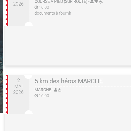
COURSE À PIED (SUR ROUTE)
-
2026
16:00
documents à fournir
2
5 km des héros MARCHE
MAI
MARCHE
-
2026
16:00