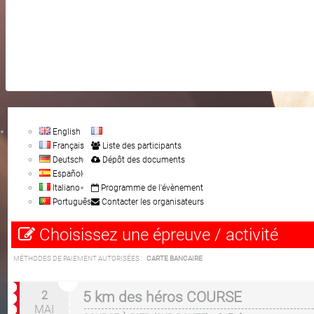
English
Français
Liste des participants
Deutsch
Dépôt des documents
Español
Italiano
Programme de l'évènement
Português
Contacter les organisateurs
Choisissez une épreuve / activité
MÉTHODES DE PAIEMENT AUTORISÉES :
CARTE BANCAIRE
2
5 km des héros COURSE
MAI