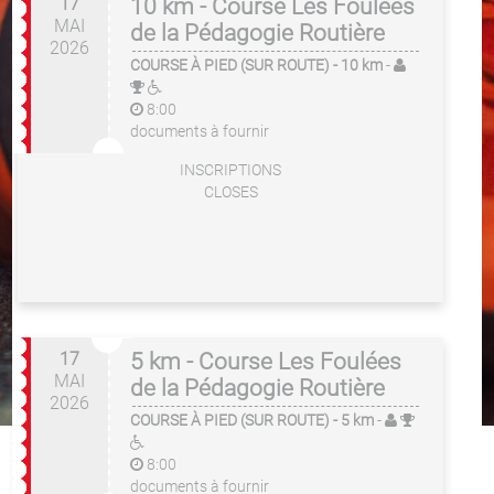
17
10 km - Course Les Foulées
MAI
de la Pédagogie Routière
2026
COURSE À PIED (SUR ROUTE)
- 10 km
-
8:00
documents à fournir
INSCRIPTIONS
CLOSES
17
5 km - Course Les Foulées
MAI
de la Pédagogie Routière
2026
COURSE À PIED (SUR ROUTE)
- 5 km
-
8:00
documents à fournir