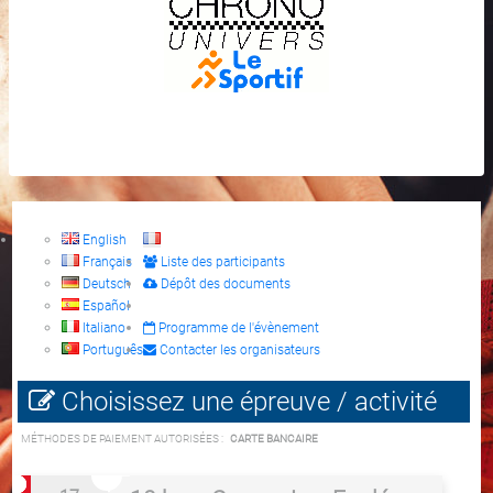
English
Français
Liste des participants
Deutsch
Dépôt des documents
Español
Italiano
Programme de l'évènement
Português
Contacter les organisateurs
Choisissez une épreuve / activité
MÉTHODES DE PAIEMENT AUTORISÉES :
CARTE BANCAIRE