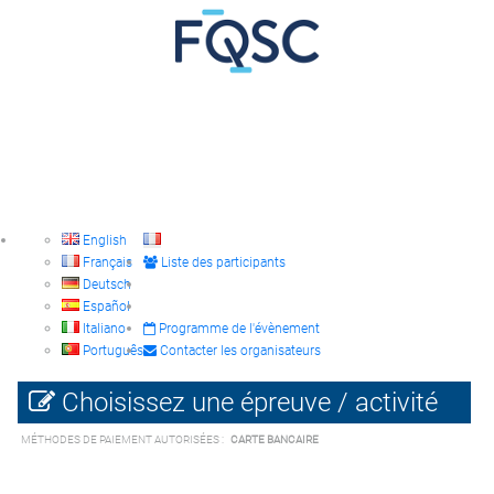
English
Français
Liste des participants
Deutsch
Español
Italiano
Programme de l'évènement
Português
Contacter les organisateurs
Choisissez une épreuve / activité
MÉTHODES DE PAIEMENT AUTORISÉES :
CARTE BANCAIRE