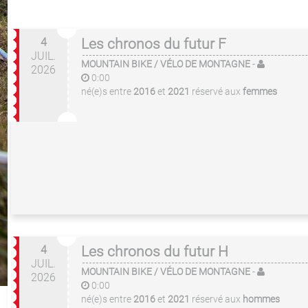
4
Les chronos du futur F
JUIL.
MOUNTAIN BIKE / VÉLO DE MONTAGNE
-
2026
0:00
né(e)s entre
2016
et
2021
réservé aux
femmes
4
Les chronos du futur H
JUIL.
MOUNTAIN BIKE / VÉLO DE MONTAGNE
-
2026
0:00
né(e)s entre
2016
et
2021
réservé aux
hommes