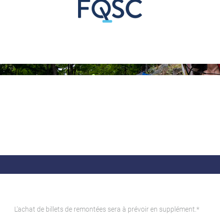
L'achat de billets de remontées sera à prévoir en supplément.*