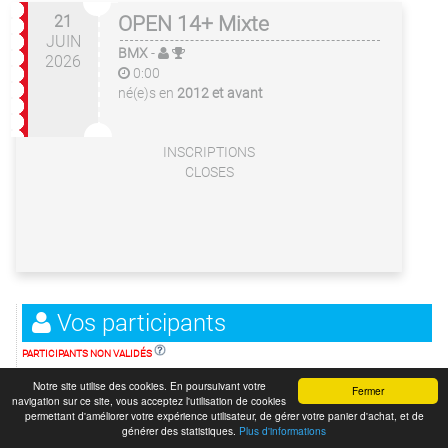
21
OPEN 14+ Mixte
JUIN
BMX
-
2026
0:00
né(e)s en
2012 et avant
INSCRIPTIONS
CLOSES
Vos participants
PARTICIPANTS NON VALIDÉS
Notre site utilise des cookies. En poursuivant votre
Fermer
navigation sur ce site, vous acceptez l'utilisation de cookies
Aucun participant
permettant d'améliorer votre expérience utilisateur, de gérer votre panier d'achat, et de
dans votre panier
générer des statistiques.
Plus d'informations