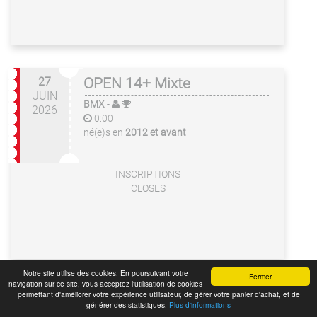
27
OPEN 14+ Mixte
JUIN
BMX
-
2026
0:00
né(e)s en
2012 et avant
INSCRIPTIONS
CLOSES
Notre site utilise des cookies. En poursuivant votre
Fermer
navigation sur ce site, vous acceptez l'utilisation de cookies
permettant d'améliorer votre expérience utilisateur, de gérer votre panier d'achat, et de
générer des statistiques.
Plus d'informations
ATTENTION, si vous avez plusieurs personne à inscire, n'oubliez