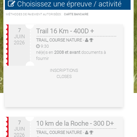
Choisissez une épreuve / activité
MÉTHODES DE PAIEMENT AUTORISÉES :
CARTE BANCAIRE
7
Trail 16 Km - 400D +
JUIN
TRAIL, COURSE NATURE
-
2026
9:30
né(e)s en
2008 et avant
documents à
fournir
INSCRIPTIONS
CLOSES
7
10 km de la Roche - 300 D+
JUIN
TRAIL, COURSE NATURE
-
2026