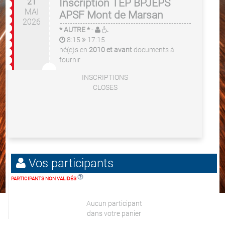
21
Inscription TEP BPJEPS
MAI
APSF Mont de Marsan
2026
* AUTRE *
-
8:15
17:15
né(e)s en
2010 et avant
documents à
fournir
INSCRIPTIONS
CLOSES
Vos participants
PARTICIPANTS NON VALIDÉS
Aucun participant
dans votre panier