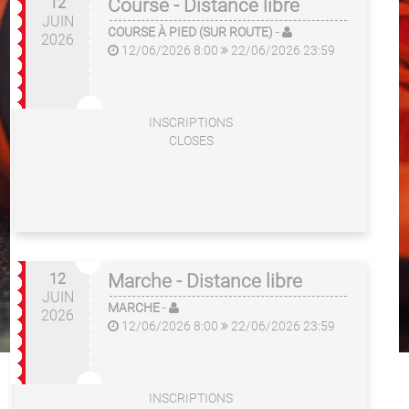
12
Course - Distance libre
JUIN
COURSE À PIED (SUR ROUTE)
-
2026
12/06/2026 8:00
22/06/2026 23:59
INSCRIPTIONS
CLOSES
12
Marche - Distance libre
JUIN
MARCHE
-
2026
12/06/2026 8:00
22/06/2026 23:59
INSCRIPTIONS