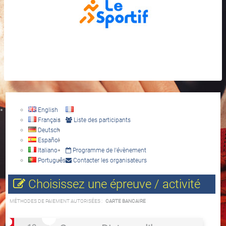
English
Français
Liste des participants
Deutsch
Español
Italiano
Programme de l'évènement
Português
Contacter les organisateurs
Choisissez une épreuve / activité
MÉTHODES DE PAIEMENT AUTORISÉES :
CARTE BANCAIRE