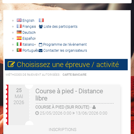
English
Français
Liste des participants
Deutsch
Español
Italiano
Programme de l'évènement
Português
Contacter les organisateurs
Choisissez une épreuve / activité
MÉTHODES DE PAIEMENT AUTORISÉES :
CARTE BANCAIRE
25
Course à pied - Distance
MAI
libre
2026
COURSE À PIED (SUR ROUTE)
-
25/05/2026 0:00
13/06/2026 0:00
INSCRIPTIONS