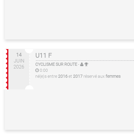
14
U11 F
JUIN
CYCLISME SUR ROUTE
-
2026
0:00
né(e)s entre
2016
et
2017
réservé aux
femmes