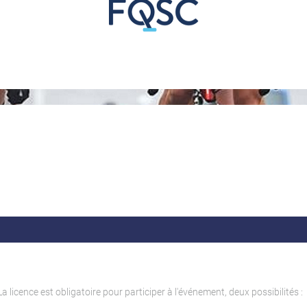
La licence est obligatoire pour participer à l'événement, deux possibilités :