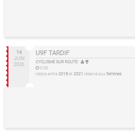
14
U9F TARDIF
JUIN
CYCLISME SUR ROUTE
-
2026
0:00
né(e)s entre
2018
et
2021
réservé aux
femmes