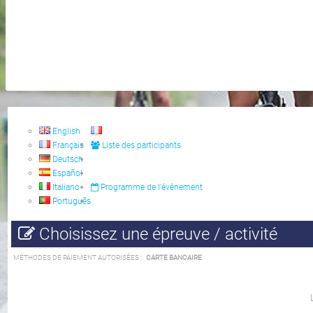
English
Français
Liste des participants
Deutsch
Español
Italiano
Programme de l'évènement
Português
Choisissez une épreuve / activité
MÉTHODES DE PAIEMENT AUTORISÉES :
CARTE BANCAIRE