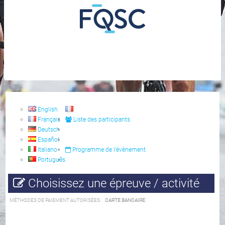
English
Français
Liste des participants
Deutsch
Español
Italiano
Programme de l'évènement
Português
Choisissez une épreuve / activité
MÉTHODES DE PAIEMENT AUTORISÉES :
CARTE BANCAIRE