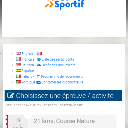
English
Français
Liste des participants
Deutsch
Dépôt des documents
Español
Italiano
Programme de l'évènement
Português
Contacter les organisateurs
Choisissez une épreuve / activité
MÉTHODES DE PAIEMENT AUTORISÉES :
CARTE BANCAIRE
19
21 kms, Course Nature
JUIL.