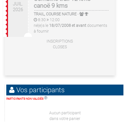
JUIL.
canoë 9 kms
2026
TRAIL, COURSE NATURE
-
8:30
12:00
né(e)s le
18/07/2008 et avant
documents
à fournir
INSCRIPTIONS
CLOSES
Vos participants
PARTICIPANTS NON VALIDÉS
Aucun participant
dans votre panier