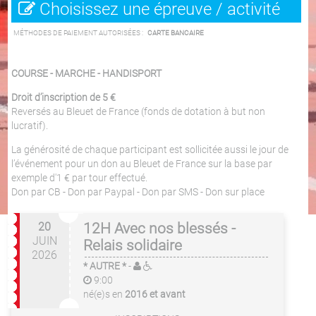
Choisissez une épreuve / activité
MÉTHODES DE PAIEMENT AUTORISÉES :
CARTE BANCAIRE
COURSE - MARCHE - HANDISPORT
Droit d’inscription de 5 €
Reversés au Bleuet de France (fonds de dotation à but non
lucratif).
La générosité de chaque participant est sollicitée aussi le jour de
l’événement pour un don au Bleuet de France sur la base par
exemple d'1 € par tour effectué.
Don par CB - Don par Paypal - Don par SMS - Don sur place
20
12H Avec nos blessés -
JUIN
Relais solidaire
2026
* AUTRE *
-
9:00
né(e)s en
2016 et avant