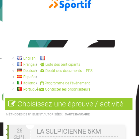
English
Français
Liste des participants
Deutsch
Dépôt des documents + PPS
Español
Italiano
Programme de l'évènement
Português
Contacter les organisateurs
Choisissez une épreuve / activité
MÉTHODES DE PAIEMENT AUTORISÉES :
CARTE BANCAIRE
26
LA SULPICIENNE 5KM
SEPT.